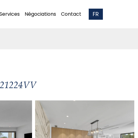
FR
Services
Négociations
Contact
0421224VV