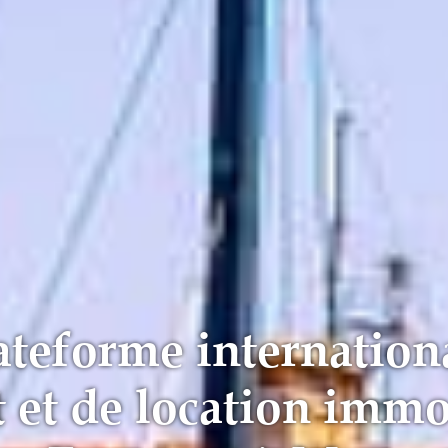
ateforme internation
t et de location immo