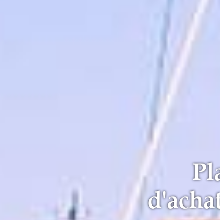
Pl
d'acha