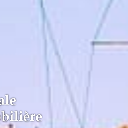
ale
bilière